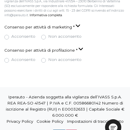
vigilanza dell’IVASS S.p.A., via Industriale 41/1/3/4 – 23010 Berbenno di Valtellina
(SO) esclusivamente per rispondere alla richiesta formulata. Gli Interessati
possono esercitare i diritti di cui agli artt. 15 - 23 del GDPR scrivendo all’indirizzo
info@iperauto.it.
Informativa completa
.
Consenso per attività di marketing
*
Acconsento
Non acconsento
Consenso per attività di profilazione
*
Acconsento
Non acconsento
Iperauto - Azienda soggetta alla vigilanza dell’IVASS S.p.A.
REA REA-SO 41547 | P.IVA e C.F. 00586680142 Numero di
iscrizione al Registro (RUI) n E00032633 | Capitale Sociale €
6.000.000 €
Privacy Policy
Cookie Policy
Impostazioni di tracciamento