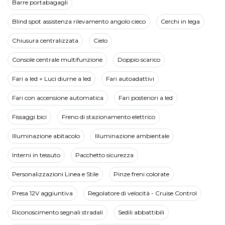
Barre portabagagli
Blind spot assistenza rilevamento angolo cieco
Cerchi in lega
Chiusura centralizzata
Cielo
Console centrale multifunzione
Doppio scarico
Fari a led + Luci diurne a led
Fari autoadattivi
Fari con accensione automatica
Fari posteriori a led
Fissaggi bici
Freno di stazionamento elettrico
Illuminazione abitacolo
Illuminazione ambientale
Interni in tessuto
Pacchetto sicurezza
Personalizzazioni Linea e Stile
Pinze freni colorate
Presa 12V aggiuntiva
Regolatore di velocità - Cruise Control
Riconoscimento segnali stradali
Sedili abbattibili