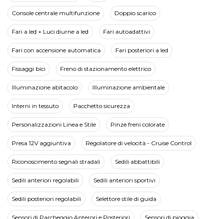
Console centrale multifunzione
Doppio scarico
Fari a led + Luci diurne a led
Fari autoadattivi
Fari con accensione automatica
Fari posteriori a led
Fissaggi bici
Freno di stazionamento elettrico
Illuminazione abitacolo
Illuminazione ambientale
Interni in tessuto
Pacchetto sicurezza
Personalizzazioni Linea e Stile
Pinze freni colorate
Presa 12V aggiuntiva
Regolatore di velocità - Cruise Control
Riconoscimento segnali stradali
Sedili abbattibili
Sedili anteriori regolabili
Sedili anteriori sportivi
Sedili posteriori regolabili
Selettore stile di guida
Sensori di Parcheggio Anterori e Posteriori
Sensori di pioggia