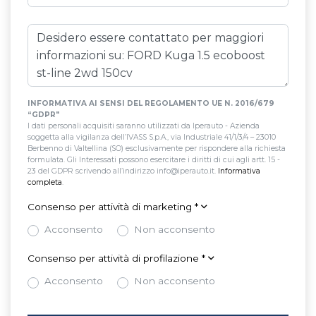
INFORMATIVA AI SENSI DEL REGOLAMENTO UE N. 2016/679
“GDPR"
I dati personali acquisiti saranno utilizzati da Iperauto - Azienda
soggetta alla vigilanza dell’IVASS S.p.A., via Industriale 41/1/3/4 – 23010
Berbenno di Valtellina (SO) esclusivamente per rispondere alla richiesta
formulata. Gli Interessati possono esercitare i diritti di cui agli artt. 15 -
23 del GDPR scrivendo all’indirizzo info@iperauto.it.
Informativa
completa
.
Consenso per attività di marketing
*
Acconsento
Non acconsento
Consenso per attività di profilazione
*
Acconsento
Non acconsento