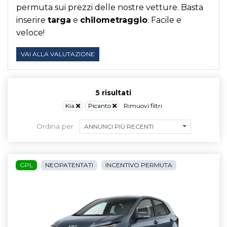
permuta sui prezzi delle nostre vetture. Basta
inserire
targa
e
chilometraggio
. Facile e
veloce!
VAI ALLA VALUTAZIONE
5 risultati
Kia
Picanto
Rimuovi filtri
Ordina per
ANNUNCI PIÙ RECENTI
GPL
NEOPATENTATI
INCENTIVO PERMUTA