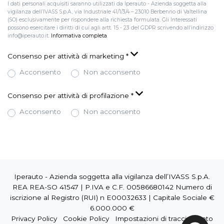
I dati personali acquisiti saranno utilizzati da Iperauto - Azienda soggetta alla
vigilanza dell’IVASS S.p.A., via Industriale 41/1/3/4 – 23010 Berbenno di Valtellina
(SO) esclusivamente per rispondere alla richiesta formulata. Gli Interessati
possono esercitare i diritti di cui agli artt. 15 - 23 del GDPR scrivendo all’indirizzo
info@iperauto.it.
Informativa completa
.
Consenso per attività di marketing
*
Acconsento
Non acconsento
Consenso per attività di profilazione
*
Acconsento
Non acconsento
Iperauto - Azienda soggetta alla vigilanza dell’IVASS S.p.A.
REA REA-SO 41547 | P.IVA e C.F. 00586680142 Numero di
iscrizione al Registro (RUI) n E00032633 | Capitale Sociale €
6.000.000 €
Privacy Policy
Cookie Policy
Impostazioni di tracciamento