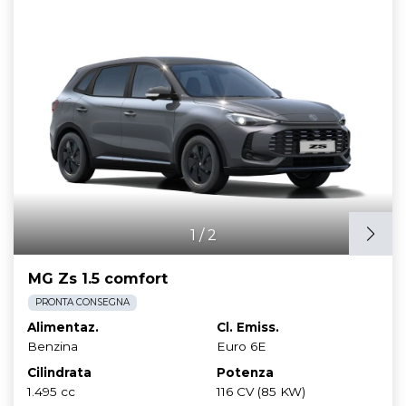
1
/
2
MG Zs 1.5 comfort
PRONTA CONSEGNA
Alimentaz.
Cl. Emiss.
Benzina
Euro 6E
Cilindrata
Potenza
1.495 cc
116 CV (85 KW)