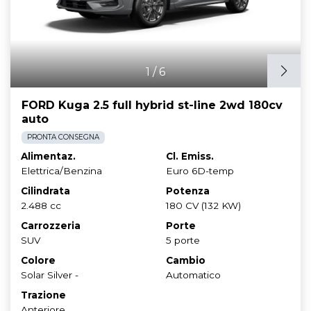
1
/
6
FORD Kuga 2.5 full hybrid st-line 2wd 180cv
auto
PRONTA CONSEGNA
Alimentaz.
Cl. Emiss.
Elettrica/Benzina
Euro 6D-temp
Cilindrata
Potenza
2.488 cc
180 CV (132 KW)
Carrozzeria
Porte
SUV
5 porte
Colore
Cambio
Solar Silver -
Automatico
Trazione
Anteriore