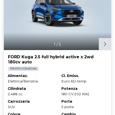
1
/
5
FORD Kuga 2.5 full hybrid active x 2wd
180cv auto
PRONTA CONSEGNA
Alimentaz.
Cl. Emiss.
Elettrica/Benzina
Euro 6D-temp
Cilindrata
Potenza
2.488 cc
180 CV (132 KW)
Carrozzeria
Porte
SUV
5 porte
Colore
Cambio