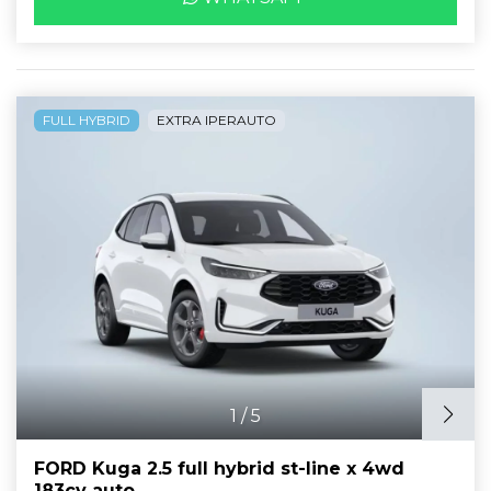
FULL HYBRID
EXTRA IPERAUTO
1
/
5
FORD Kuga 2.5 full hybrid st-line x 4wd
183cv auto