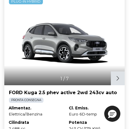
PLUG-IN HYBRID
1
/
7
FORD Kuga 2.5 phev active 2wd 243cv auto
PRONTA CONSEGNA
Alimentaz.
Cl. Emiss.
Elettrica/Benzina
Euro 6D-temp
Cilindrata
Potenza
2.488 cc
243 CV (179 KW)