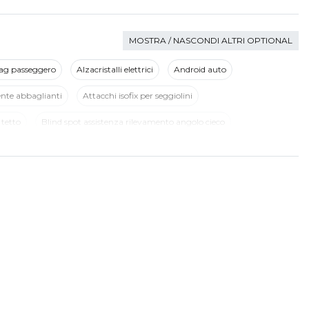
MOSTRA / NASCONDI ALTRI OPTIONAL
ag passeggero
Alzacristalli elettrici
Android auto
ente abbaglianti
Attacchi isofix per seggiolini
 tetto
Blind spot assistenza rilevamento angolo cieco
Cerchi in lega da 18
Chiavi e telecomandi
Chiusura centralizzata senza chiave
Climatizzatore automatico
2 zone
Computer di bordo
Console centrale multifunzione
Fari a led
Fari autoadattivi
Fari automatici
Fari full led
Illuminazione abitacolo
Illuminazione bagagliaio
Impianto di navigazione con comandi vocali
Indicatore pressione pneumatici
Indicatore temperatura esterna