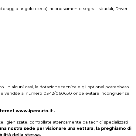
ri colorati
Specchietti retrovisori elettrici
toraggio angolo cieco), riconoscimento segnali stradali, Driver
poiler posteriore
Start & stop
ore
Usb
Volante
Volante in pelle
rbag a tendina
Airbag guida
Airbag laterali
rto immobilizer
Apple carplay
Assetto rialzato
mbio di corsia
Badge esterno identificativo
Barre sul tetto
Cambio al volante
Cambio automatico
Cerchi in lega da 18
zata con telecomando
Chiusura centralizzata senza chiave
uto. In alcuni casi, la dotazione tecnica e gli optional potrebbero
ti alle vendite al numero 0342/060650 onde evitare incongruenze i
Climatizzatore automatico, 2 zone
Computer di bordo
control
Display multifunzione
Fari a led
Fari autoadattivi
nternet www.iperauto.it .
Finestrini elettrici posteriori
Illuminazione abitacolo
, igienizzate, controllate attentamente da tecnici specializzati
to audio con touchscreen
una nostra sede per visionare una vettura, la preghiamo di
ilità della stessa.