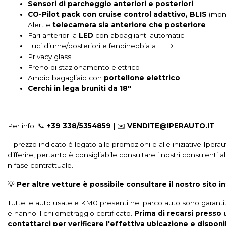
Sistema di riconoscimento stanchezza guidatore
Specchietti retroviso
Sensori di parcheggio anteriori e posteriori
CO-Pilot pack con cruise control adattivo, BLIS
(moni
Specchietti retrovisori elettrici - riscaldabili
Specchietti riscaldati
S
Alert e
telecamera sia anteriore che posteriore
Fari anteriori a
LED
con abbaglianti automatici
Strumentazione digitale con display
Tappetini
Telecamera anteri
Luci diurne/posteriori e fendinebbia a LED
Privacy glass
Volante multifunzionale
Volante regolabile
Wi-fi
Abs
Ai
Freno di stazionamento elettrico
Ampio bagagliaio con
portellone elettrico
Airbag passeggero
Alzacristalli elettrici
Android auto
Antifu
Cerchi in lega bruniti da 18"
Assistente abbaglianti
Attacchi isofix per seggiolini
Avviso del ca
Blind spot assistenza rilevamento angolo cieco
Bracciolo posteriore
Per info: 📞
+39 338/5354859 |
✉️
VENDITE@IPERAUTO.IT
Chiavi e telecomandi
Chiusura centralizzata
Chiusura centraliz
Il prezzo indicato è legato alle promozioni e alle iniziative Ipera
differire, pertanto è consigliabile consultare i nostri consulen
Climatizzatore automatico
Climatizzatore automatico a due zone
n fase contrattuale.
Console centrale multifunzione
Copertura vano bagagli
Cruise 
💡
Per altre vetture è possibile consultare il nostro sito i
Fari automatici
Fari full led
Fari posteriori a led
Fendinebbia
Tutte le auto usate e KM0 presenti nel parco auto sono garantite
Illuminazione bagagliaio
Impianto audio bang & olufsen
Impian
e hanno il chilometraggio certificato.
Prima di recarsi presso 
contattarci per verificare l'effettiva ubicazione e disponib