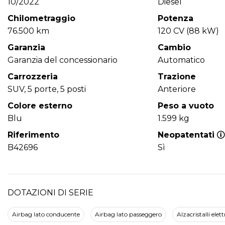
10/2022
Diesel
Chilometraggio
Potenza
76.500 km
120 CV (88 kW)
Garanzia
Cambio
Garanzia del concessionario
Automatico
Carrozzeria
Trazione
SUV, 5 porte, 5 posti
Anteriore
Colore esterno
Peso a vuoto
Blu
1.599 kg
Riferimento
Neopatentati
B42696
Sì
DOTAZIONI DI SERIE
Airbag lato conducente
Airbag lato passeggero
Alzacristalli elett