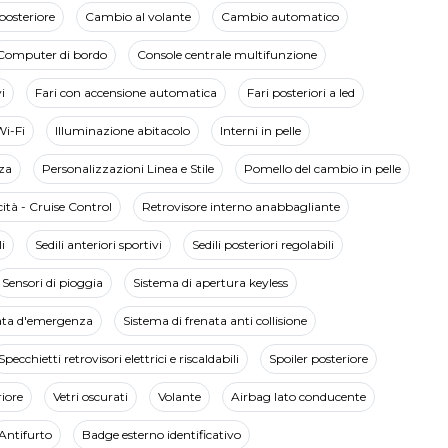
posteriore
Cambio al volante
Cambio automatico
Computer di bordo
Console centrale multifunzione
i
Fari con accensione automatica
Fari posteriori a led
Wi-Fi
Illuminazione abitacolo
Interni in pelle
za
Personalizzazioni Linea e Stile
Pomello del cambio in pelle
cità - Cruise Control
Retrovisore interno anabbagliante
i
Sedili anteriori sportivi
Sedili posteriori regolabili
Sensori di pioggia
Sistema di apertura keyless
ata d'emergenza
Sistema di frenata anti collisione
Specchietti retrovisori elettrici e riscaldabili
Spoiler posteriore
iore
Vetri oscurati
Volante
Airbag lato conducente
Antifurto
Badge esterno identificativo