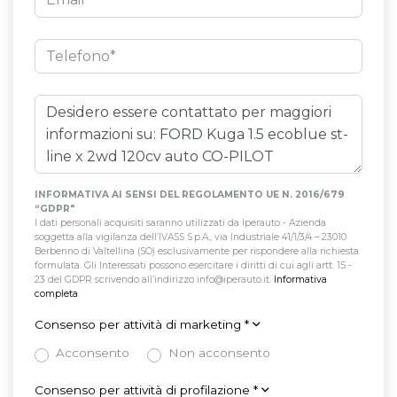
INFORMATIVA AI SENSI DEL REGOLAMENTO UE N. 2016/679
“GDPR"
I dati personali acquisiti saranno utilizzati da Iperauto - Azienda
soggetta alla vigilanza dell’IVASS S.p.A., via Industriale 41/1/3/4 – 23010
Berbenno di Valtellina (SO) esclusivamente per rispondere alla richiesta
formulata. Gli Interessati possono esercitare i diritti di cui agli artt. 15 -
23 del GDPR scrivendo all’indirizzo info@iperauto.it.
Informativa
completa
.
Consenso per attività di marketing
*
Acconsento
Non acconsento
Consenso per attività di profilazione
*