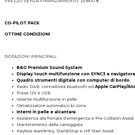
PREZZO SENZA FINANZIAMENTO: 25.800 €
Interni in pelle
Interni in pelle sintetica
Interni in tessuto
Keyl
Limitatore di velocità
Luci diurne
Luci diurne a led
Lunotto 
CO-PILOT PACK
Navigatore
Paraurti in tinta
Personalizzazioni linea e stile
P
OTTIME CONDIZIONI
Pomello del cambio in pelle
Portaoggetti aggiuntivi
Portellone b
Presa 12v aggiuntiva
Radio dab
Regolatore di velocit - cruise con
DOTAZIONI PRINCIPALI:
Riconoscimento segnali stradali
Rilevamento sonnolenza conducente
B&O Premium Sound System
Display touch multifunzione con SYNC3 e navigator
Sedile guidatore elettrico
Sedile guidatore regolabile in altezza
Se
Quadro strumenti digitale con computer di bordo
Radio DAB, connettività bluetooth ed
Apple CarPlay/An
Sedili sportivi
Sensori di parcheggio
Sensori di parcheggio anterio
Prese 12V e USB
Volante multifunzione in pelle
Sistema audio
Sistema di accesso senza chiave
Sistema di assiste
Climatizzatore automatico bi-zona
Interni in pelle e alcantara
Sistema di avviamento senza chiave
Sistema di frenata anti collisione
Assistenza alla frenata d’emergenza e Pre-Collision Assist
Sistema di navigazione
Mantenimento della carreggiata
Sistema di protezione urto pedoni
Sistem
Keyless start/entry, Start&Stop e Hill Start Assist