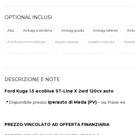
OPTIONAL INCLUSI
Abs
Airbag a tendina
Airbag guida
Airbag laterali
Airb
Antifurto immobilizer
Apple carplay
Assetto rialzato
Assist
Avviso del cambio di corsia
Badge esterno identificativo
Barre sul
Bracciolo posteriore
Cambio al volante
Cambio automatico
Chiusura centralizzata
Chiusura centralizzata con telecomando
DESCRIZIONE E NOTE
Climatizzatore automatico a due zone
Climatizzatore automatico, 
Ford Kuga 1.5 ecoblue ST-Line X 2wd 120cv auto
Copertura vano bagagli
Cruise control
Display multifunzione
📍Disponibile presso
Iperauto di Meda (PV) -
via Piave 44
Fari posteriori a led
Fendinebbia
Finestrini elettrici posteriori
Impianto audio bang & olufsen
Impianto audio con touchscreen
PREZZO VINCOLATO AD OFFERTA FINANZIARIA
Impianto di navigazione con touchscreen
Indicatore cambio marcia