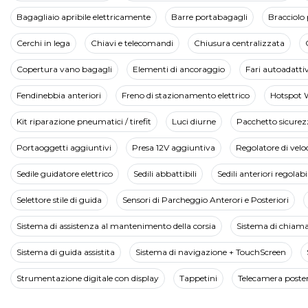
Bagagliaio apribile elettricamente
Barre portabagagli
Bracciolo 
Cerchi in lega
Chiavi e telecomandi
Chiusura centralizzata
Copertura vano bagagli
Elementi di ancoraggio
Fari autoadattiv
Fendinebbia anteriori
Freno di stazionamento elettrico
Hotspot 
Kit riparazione pneumatici / tirefit
Luci diurne
Pacchetto sicurez
Portaoggetti aggiuntivi
Presa 12V aggiuntiva
Regolatore di velo
Sedile guidatore elettrico
Sedili abbattibili
Sedili anteriori regolabil
Selettore stile di guida
Sensori di Parcheggio Anterori e Posteriori
Sistema di assistenza al mantenimento della corsia
Sistema di chiam
Sistema di guida assistita
Sistema di navigazione + TouchScreen
Strumentazione digitale con display
Tappetini
Telecamera poster