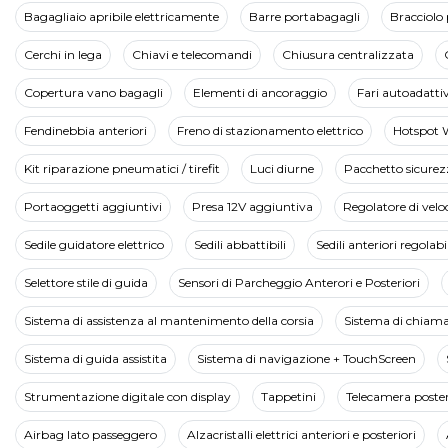
Bagagliaio apribile elettricamente
Barre portabagagli
Bracciolo 
Cerchi in lega
Chiavi e telecomandi
Chiusura centralizzata
Copertura vano bagagli
Elementi di ancoraggio
Fari autoadattiv
Fendinebbia anteriori
Freno di stazionamento elettrico
Hotspot 
Kit riparazione pneumatici / tirefit
Luci diurne
Pacchetto sicurez
Portaoggetti aggiuntivi
Presa 12V aggiuntiva
Regolatore di velo
Sedile guidatore elettrico
Sedili abbattibili
Sedili anteriori regolabil
Selettore stile di guida
Sensori di Parcheggio Anterori e Posteriori
Sistema di assistenza al mantenimento della corsia
Sistema di chiam
Sistema di guida assistita
Sistema di navigazione + TouchScreen
Strumentazione digitale con display
Tappetini
Telecamera poster
Airbag lato passeggero
Alzacristalli elettrici anteriori e posteriori