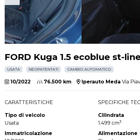
FORD Kuga 1.5 ecoblue st-lin
USATA
NEOPATENTATI
CAMBIO AUTOMATICO
10/2022
76.500 km
Iperauto Meda
Via Pia
CARATTERISTICHE
SPECIFICHE TE
Tipo di veicolo
Cilindrata
3
Usata
1.499 cm
Immatricolazione
Alimentazione