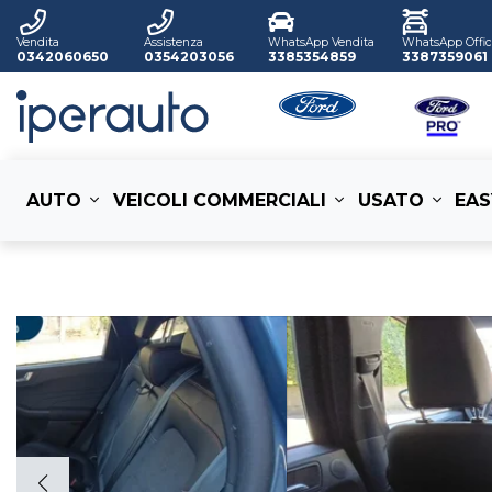
Vendita
Assistenza
WhatsApp Vendita
WhatsApp Offic
0342060650
0354203056
3385354859
3387359061
AUTO
VEICOLI COMMERCIALI
USATO
EAS