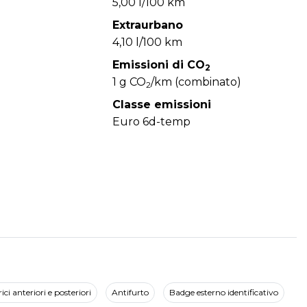
5,00 l/100 km
Extraurbano
4,10 l/100 km
Emissioni di CO
2
1 g CO
/km (combinato)
2
Classe emissioni
Euro 6d-temp
rici anteriori e posteriori
Antifurto
Badge esterno identificativo