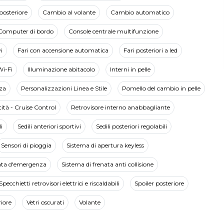
posteriore
Cambio al volante
Cambio automatico
Computer di bordo
Console centrale multifunzione
i
Fari con accensione automatica
Fari posteriori a led
Wi-Fi
Illuminazione abitacolo
Interni in pelle
za
Personalizzazioni Linea e Stile
Pomello del cambio in pelle
cità - Cruise Control
Retrovisore interno anabbagliante
i
Sedili anteriori sportivi
Sedili posteriori regolabili
Sensori di pioggia
Sistema di apertura keyless
ata d'emergenza
Sistema di frenata anti collisione
Specchietti retrovisori elettrici e riscaldabili
Spoiler posteriore
iore
Vetri oscurati
Volante