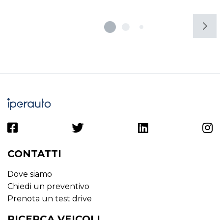
Specchietti retrovisori elettrici - riscaldabili
Start &#038; stop
Strumentazione digitale con display
Supporto lombare
Tappetini
Telecamera posteriore
Touchscreen
Usb
Volante in pelle
Volante multifunzionale
Volante regolabile
CONTATTI
Dove siamo
Chiedi un preventivo
Prenota un test drive
RICERCA VEICOLI