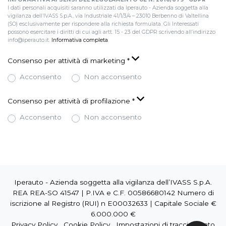
I dati personali acquisiti saranno utilizzati da Iperauto - Azienda soggetta alla
vigilanza dell’IVASS S.p.A., via Industriale 41/1/3/4 – 23010 Berbenno di Valtellina
(SO) esclusivamente per rispondere alla richiesta formulata. Gli Interessati
possono esercitare i diritti di cui agli artt. 15 - 23 del GDPR scrivendo all’indirizzo
info@iperauto.it.
Informativa completa
.
Consenso per attività di marketing
*
Acconsento
Non acconsento
Consenso per attività di profilazione
*
Acconsento
Non acconsento
Iperauto - Azienda soggetta alla vigilanza dell’IVASS S.p.A.
REA REA-SO 41547 | P.IVA e C.F. 00586680142 Numero di
iscrizione al Registro (RUI) n E00032633 | Capitale Sociale €
6.000.000 €
Privacy Policy
Cookie Policy
Impostazioni di tracciamento