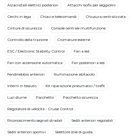
Alzacristalli elettrici posteriori
Attacchi Isofix per seggiolini
Cerchi in lega
Chiavi e telecomandi
Chiusura centralizzata
Cinture di sicurezza
Console centrale multifunzione
Controllo della trazione
Cromature esterne
ESC / Electronic Stability Control
Fari a led
Fari con accensione automatica
Fari posteriori a led
Fendinebbia anteriori
Illuminazione abitacolo
Interni in tessuto
Kit riparazione pneumatici / tirefit
Luci diurne
Pacchetto
Pacchetto sicurezza
Regolatore di velocità - Cruise Control
Riconoscimento segnali stradali
Sedili anteriori regolabili
Sedili anteriori sportivi
Selettore stile di guida