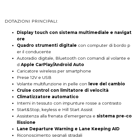
Computer di bordo
Console centrale multifunzione
DOTAZIONI PRINCIPALI:
Controllo della frenata
Controllo della trazione
Display touch con sistema multimediale e navigat
Cromature esterne
Cruise control
Display multifunzione
ore
Esc / electronic stability control
Fari a led
Fari automatici
Quadro strumenti digitale
con computer di bordo p
er il conducente
Fari posteriori a led
Fendinebbia
Autoradio digitale, Bluetooth con comandi al volante e
d
Apple CarPlay/Android Auto
Finestrini elettrici posteriori
Fissaggi isofix
Caricatore wireless per smartphone
Prese 12V e USB
Illuminazione abitacolo
Illuminazione bagagliaio
Volante multifunzione in pelle con
leve del cambio
Cruise control con limitatore di velocità
Impianto audio con touchscreen
Climatizzatore automatico
Impianto di navigazione con comandi vocali
Interni in tessuto con impunture rosse a contrasto
Start&Stop, keyless e Hill Start Assist
Impianto di navigazione con touchscreen
Assistenza alla frenata d’emergenza e
sistema pre-co
llissione
Indicatore cambio marcia
Indicatore pressione pneumatici
Lane Departure Warning e Lane Keeping AID
Riconoscimento segnali stradali