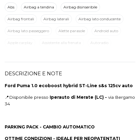
Abs
Airbag a tendina
Airbag disinseribile
Airbag frontali
Airbag laterali
Airbag lato conducente
Airbag lato passeggero
Alette parasole
Android auto
Apple carplay
Assistente alla frenata
Autoradio
Avviso del cambio di corsia
Badge esterno identificativo
Bluetooth con comandi al volante
Bluetooth®
DESCRIZIONE E NOTE
Bracciolo anteriore
Cambio automatico
Ford Puma 1.0 ecoboost hybrid ST-Line s&s 125cv auto
Carica per smartphone a induzione
Cassetto portaoggetti
📍Disponibile presso
Iperauto di Merate (LC) -
via Bergamo
Cerchi in lega da 17
Chiavi e telecomandi
34
Chiusura centralizzata
Chiusura centralizzata con telecomando
Cinture di sicurezza
PARKING PACK - CAMBIO AUTOMATICO
Climatizzatore automatico
Comandi vocali
OTTIME CONDIZIONI - IDEALE PER NEOPATENTATI