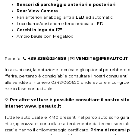
Indicatore temperatura esterna
Interni in tessuto
Sensori di parcheggio anteriori e posteriori
Rear View Camera
Keyless system
Kit riparazione pneumatici / tirefit
Fari anteriori anabbaglianti a
LED
ed automatici
Lettore mp3
Limitatore di velocità
Luci diurne
Luci diurne/posteriori e fendinebbia a LED
Cerchi in lega da 17"
Luci diurne a led
Lunotto termico
Navigatore
Ampio baule con
MegaBox
Pacchetto
Paraurti in tinta
Partenza in salita assistita
Poggiatesta anteriori regolabili
Poggiatesta posteriori regolabili
Per info: 📞
+39 338/5354859 |
✉️
VENDITE@IPERAUTO.IT
Portabicchiere
Portaoggetti aggiuntivi
Radio dab
In alcuni casi, la dotazione tecnica e gli optional potrebbero d
ifferire, pertanto è consigliabile consultare i nostri consulenti
Regolatore di velocit - cruise control
Ricezione radio digitale
alle vendite al numero 0342/060650 onde evitare incongrue
nze in fase contrattuale.
Schermo multifunzione interamente digitale
💡
Per altre vetture è possibile consultare il nostro sito
Sedile guidatore regolabile in altezza
Sedili anteriori regolabili
internet www.iperauto.it .
Sedili sportivi
Sensori di parcheggio
Tutte le auto usate e KM0 presenti nel parco auto sono gara
ntite, igienizzate, controllate attentamente da tecnici speciali
Sensori di parcheggio anteriori
Sensori luci
Servosterzo
zzati e hanno il chilometraggio certificato.
Prima di recarsi p