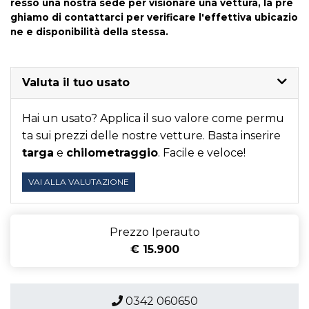
resso una nostra sede per visionare una vettura, la pre
Sicurezza
Sistema audio
ghiamo di contattarci per verificare l'effettiva ubicazio
ne e disponibilità della stessa.
Sistema di assistenza alla frenata di emergenza (eba)
Sistema di avviamento senza chiave
Valuta il tuo usato
Sistema di chiamata demergenza
Sistema di frenata anti collisione
Hai un usato? Applica il suo valore come permu
ta sui prezzi delle nostre vetture. Basta inserire
Sistema di montioraggio della pressione
Sistema di navigazione
targa
e
chilometraggio
. Facile e veloce!
Sistema di regolazione dei fari
VAI ALLA VALUTAZIONE
Sistema di ricarica wireless per smartphone
Sospensioni sportive
Specchietti retrovisori colorati
Prezzo Iperauto
Specchietti retrovisori elettrici
€ 15.900
Specchietti retrovisori elettrici - riscaldabili
Start &#038; stop
Strumentazione digitale con display
Supporto lombare
0342 060650