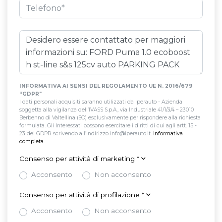
Chiusura centralizzata con telecomando
Cinture di sicurezza
Climatizzatore automatico
Comandi vocali
Computer di bordo
Console centrale multifunzione
Controllo della frenata
Controllo della trazione
INFORMATIVA AI SENSI DEL REGOLAMENTO UE N. 2016/679
Cromature esterne
Cruise control
Display multifunzione
“GDPR"
I dati personali acquisiti saranno utilizzati da Iperauto - Azienda
Esc / electronic stability control
Fari a led
Fari automatici
soggetta alla vigilanza dell’IVASS S.p.A., via Industriale 41/1/3/4 – 23010
Berbenno di Valtellina (SO) esclusivamente per rispondere alla richiesta
Fari posteriori a led
Fendinebbia
formulata. Gli Interessati possono esercitare i diritti di cui agli artt. 15 -
23 del GDPR scrivendo all’indirizzo info@iperauto.it.
Informativa
completa
.
Finestrini elettrici posteriori
Fissaggi isofix
Consenso per attività di marketing
*
Illuminazione abitacolo
Illuminazione bagagliaio
Acconsento
Non acconsento
Impianto audio con touchscreen
Consenso per attività di profilazione
*
Impianto di navigazione con comandi vocali
Acconsento
Non acconsento
Impianto di navigazione con touchscreen