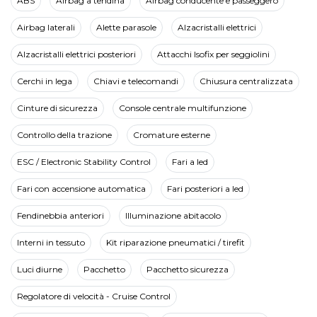
ABS
Airbag a tendina
Airbag conducente e passeggero
Airbag laterali
Alette parasole
Alzacristalli elettrici
Alzacristalli elettrici posteriori
Attacchi Isofix per seggiolini
Cerchi in lega
Chiavi e telecomandi
Chiusura centralizzata
Cinture di sicurezza
Console centrale multifunzione
Controllo della trazione
Cromature esterne
ESC / Electronic Stability Control
Fari a led
Fari con accensione automatica
Fari posteriori a led
Fendinebbia anteriori
Illuminazione abitacolo
Interni in tessuto
Kit riparazione pneumatici / tirefit
Luci diurne
Pacchetto
Pacchetto sicurezza
Regolatore di velocità - Cruise Control