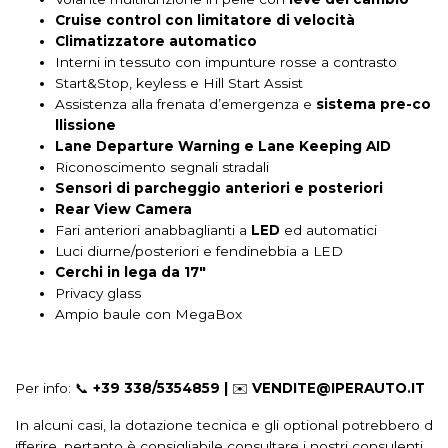
Cruise control con limitatore di velocità
Lettore mp3
Leve al volante
Limitatore di velocità
Climatizzatore automatico
Interni in tessuto con impunture rosse a contrasto
Luci diurne
Luci diurne a led
Lunotto termico
Start&Stop, keyless e Hill Start Assist
Maniglie esterne in tinta
Navigatore
Pacchetto
Assistenza alla frenata d’emergenza e
sistema pre-co
llissione
Paraurti in tinta
Partenza in salita assistita
Lane Departure Warning e Lane Keeping AID
Riconoscimento segnali stradali
Poggiatesta anteriori regolabili
Poggiatesta posteriori regolabili
Sensori di parcheggio anteriori e posteriori
Rear View Camera
Portabicchiere
Portaoggetti aggiuntivi
Radio dab
Fari anteriori anabbaglianti a
LED
ed automatici
Luci diurne/posteriori e fendinebbia a LED
Regolatore di velocit - cruise control
Ricezione radio digitale
Cerchi in lega da 17"
Schermo multifunzione interamente digitale
Privacy glass
Ampio baule con
MegaBox
Sedile guidatore regolabile in altezza
Sedili anteriori regolabili
Sedili sportivi
Sensori di parcheggio
Per info: 📞
+39 338/5354859 |
✉️
VENDITE@IPERAUTO.IT
Sensori di parcheggio anteriori
Sensori luci
Servosterzo
In alcuni casi, la dotazione tecnica e gli optional potrebbero d
Sicurezza
Sistema di assistenza alla frenata di emergenza (eba)
ifferire, pertanto è consigliabile consultare i nostri consulenti