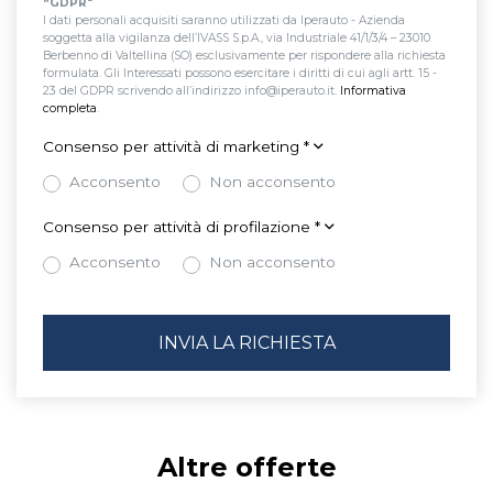
“GDPR"
Keyless system
Kit riparazione pneumatici / tirefit
I dati personali acquisiti saranno utilizzati da Iperauto - Azienda
soggetta alla vigilanza dell’IVASS S.p.A., via Industriale 41/1/3/4 – 23010
Berbenno di Valtellina (SO) esclusivamente per rispondere alla richiesta
Lettore mp3
Leve al volante
Limitatore di velocità
formulata. Gli Interessati possono esercitare i diritti di cui agli artt. 15 -
23 del GDPR scrivendo all’indirizzo info@iperauto.it.
Informativa
Luci diurne
Luci diurne a led
Lunotto termico
completa
.
Consenso per attività di marketing
*
Maniglie esterne in tinta
Navigatore
Pacchetto
Acconsento
Non acconsento
Paraurti in tinta
Partenza in salita assistita
Consenso per attività di profilazione
*
Poggiatesta anteriori regolabili
Poggiatesta posteriori regolabili
Acconsento
Non acconsento
Portabicchiere
Portaoggetti aggiuntivi
Radio dab
Regolatore di velocit - cruise control
Ricezione radio digitale
Schermo multifunzione interamente digitale
Sedile guidatore regolabile in altezza
Sedili anteriori regolabili
Sedili sportivi
Sensori di parcheggio
Altre offerte
Sensori di parcheggio anteriori
Sensori luci
Servosterzo