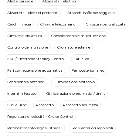
Alette parasole
Alzacristalli elettrici
Alzacristalli elettrici posteriori
Attacchi Isofix per seggiolini
Cerchi in lega
Chiavi e telecomandi
Chiusura centralizzata
Cinture di sicurezza
Console centrale multifunzione
Controllo della trazione
Cromature esterne
ESC / Electronic Stability Control
Fari a led
Fari con accensione automatica
Fari posteriori a led
Fendinebbia anteriori
Illuminazione abitacolo
Interni in tessuto
Kit riparazione pneumatici / tirefit
Luci diurne
Pacchetto
Pacchetto sicurezza
Regolatore di velocità - Cruise Control
Riconoscimento segnali stradali
Sedili anteriori regolabili