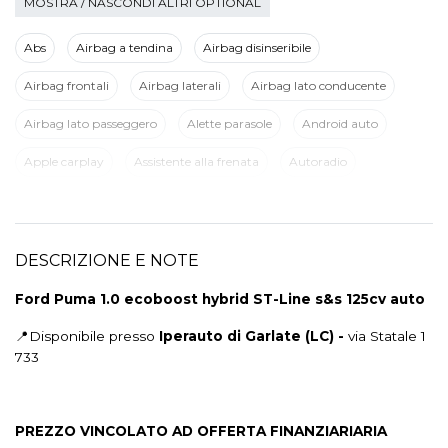
MOSTRA / NASCONDI ALTRI OPTIONAL
Abs
Airbag a tendina
Airbag disinseribile
Airbag frontali
Airbag laterali
Airbag lato conducente
Airbag lato passeggero
Alette parasole
Android auto
Apple carplay
Assistente alla frenata
Autoradio
Avviso del cambio di corsia
Badge esterno identificativo
Bluetooth con comandi al volante
Bluetooth®
DESCRIZIONE E NOTE
Bracciolo anteriore
Cambio al volante
Cambio automatico
Ford Puma 1.0 ecoboost hybrid ST-Line s&s 125cv auto
Cassetto portaoggetti
Cerchi in lega da 17
📍Disponibile presso
Iperauto di Garlate (LC) -
via Statale 1
Chiavi e telecomandi
Chiusura centralizzata
733
Chiusura centralizzata con telecomando
Cinture di sicurezza
Climatizzatore automatico
Comandi vocali
PREZZO VINCOLATO AD OFFERTA FINANZIARIARIA