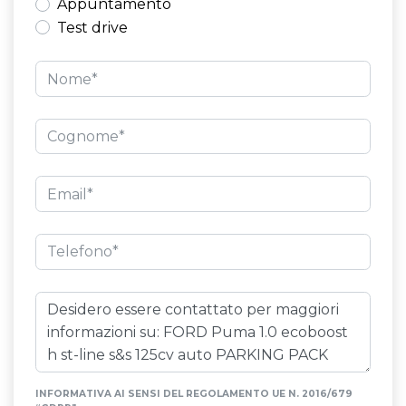
Appuntamento
Climatizzatore automatico
Comandi vocali
Test drive
Computer di bordo
Console centrale multifunzione
Controllo della frenata
Controllo della trazione
Cromature esterne
Cruise control
Display multifunzione
Esc / electronic stability control
Fari a led
Fari automatici
Fari posteriori a led
Fendinebbia
Finestrini elettrici posteriori
Fissaggi isofix
Illuminazione abitacolo
Illuminazione bagagliaio
Impianto audio con touchscreen
Impianto di navigazione con comandi vocali
Impianto di navigazione con touchscreen
Indicatore pressione pneumatici
Interni in tessuto
INFORMATIVA AI SENSI DEL REGOLAMENTO UE N. 2016/679