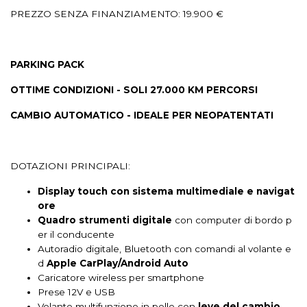
Computer di bordo
Console centrale multifunzione
PREZZO SENZA FINANZIAMENTO: 19.900 €
Controllo della frenata
Controllo della trazione
PARKING PACK
Cromature esterne
Cruise control
Display multifunzione
OTTIME CONDIZIONI - SOLI 27.000 KM PERCORSI
Esc / electronic stability control
Fari a led
Fari automatici
CAMBIO AUTOMATICO - IDEALE PER NEOPATENTATI
Fari posteriori a led
Fendinebbia
Finestrini elettrici posteriori
Fissaggi isofix
DOTAZIONI PRINCIPALI:
Illuminazione abitacolo
Illuminazione bagagliaio
Display touch con sistema multimediale e navigat
Impianto audio con touchscreen
ore
Quadro strumenti digitale
con computer di bordo p
Impianto di navigazione con comandi vocali
er il conducente
Impianto di navigazione con touchscreen
Autoradio digitale, Bluetooth con comandi al volante e
d
Apple CarPlay/Android Auto
Indicatore pressione pneumatici
Interni in tessuto
Caricatore wireless per smartphone
Prese 12V e USB
Keyless system
Kit riparazione pneumatici / tirefit
Volante multifunzione in pelle con
leve del cambio