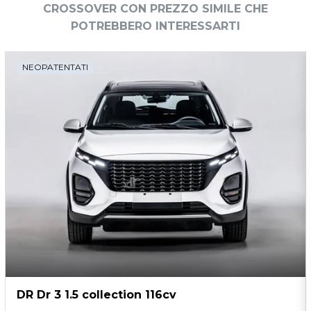
CROSSOVER CON PREZZO SIMILE CHE
Sicurezza
Sistema di assistenza alla frenata di emergenza (eba)
POTREBBERO INTERESSARTI
Sistema di avviamento senza chiave
NEOPATENTATI
Sistema di chiamata demergenza
Sistema di frenata anti collisione
Sistema di montioraggio della pressione
Sistema di regolazione dei fari
Sistema di ricarica wireless per smartphone
Sospensioni sportive
Specchietti retrovisori colorati
Specchietti retrovisori elettrici
Specchietti retrovisori elettrici - riscaldabili
Specchietti riscaldati
Start &#038; stop
Strumentazione digitale con display
DR Dr 3 1.5 collection 116cv
Supporto lombare
Tappetini
Telecamera posteriore