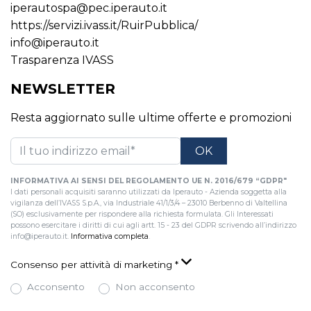
iperautospa@pec.iperauto.it
https://servizi.ivass.it/RuirPubblica/
info@iperauto.it
Trasparenza IVASS
NEWSLETTER
Resta aggiornato sulle ultime offerte e promozioni
INFORMATIVA AI SENSI DEL REGOLAMENTO UE N. 2016/679 “GDPR"
I dati personali acquisiti saranno utilizzati da Iperauto - Azienda soggetta alla
vigilanza dell’IVASS S.p.A., via Industriale 41/1/3/4 – 23010 Berbenno di Valtellina
(SO) esclusivamente per rispondere alla richiesta formulata. Gli Interessati
possono esercitare i diritti di cui agli artt. 15 - 23 del GDPR scrivendo all’indirizzo
info@iperauto.it.
Informativa completa
.
Consenso per attività di marketing
*
Acconsento
Non acconsento