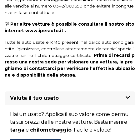
alle vendite al numero 0342/060650 onde evitare incongrue
Sistema di avviamento senza chiave
nze in fase contrattuale.
Sistema di chiamata demergenza
💡
Per altre vetture è possibile consultare il nostro sito
internet www.iperauto.it .
Sistema di frenata anti collisione
Tutte le auto usate e KM0 presenti nel parco auto sono gara
Sistema di montioraggio della pressione
ntite, igienizzate, controllate attentamente da tecnici speciali
zzati e hanno il chilometraggio certificato.
Prima di recarsi p
Sistema di regolazione dei fari
resso una nostra sede per visionare una vettura, la pre
ghiamo di contattarci per verificare l'effettiva ubicazio
Sistema di ricarica wireless per smartphone
ne e disponibilità della stessa.
Sospensioni sportive
Specchietti retrovisori colorati
Specchietti retrovisori elettrici
Valuta il tuo usato
Specchietti retrovisori elettrici - riscaldabili
Specchietti riscaldati
Hai un usato? Applica il suo valore come permu
Start &#038; stop
Strumentazione digitale con display
ta sui prezzi delle nostre vetture. Basta inserire
Supporto lombare
targa
e
chilometraggio
Tappetini
. Facile e veloce!
Telecamera posteriore