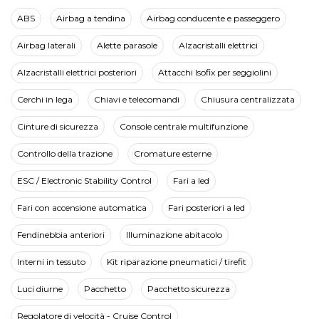
ABS
Airbag a tendina
Airbag conducente e passeggero
Airbag laterali
Alette parasole
Alzacristalli elettrici
Alzacristalli elettrici posteriori
Attacchi Isofix per seggiolini
Cerchi in lega
Chiavi e telecomandi
Chiusura centralizzata
Cinture di sicurezza
Console centrale multifunzione
Controllo della trazione
Cromature esterne
ESC / Electronic Stability Control
Fari a led
Fari con accensione automatica
Fari posteriori a led
Fendinebbia anteriori
Illuminazione abitacolo
Interni in tessuto
Kit riparazione pneumatici / tirefit
Luci diurne
Pacchetto
Pacchetto sicurezza
Regolatore di velocità - Cruise Control