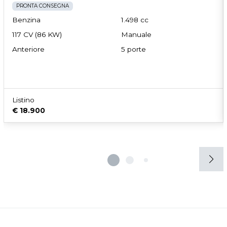
PRONTA CONSEGNA
Touchscreen
Usb
Volante in pelle
Benzina
1.498 cc
117 CV (86 KW)
Manuale
Volante multifunzionale
Volante regolabile
Anteriore
5 porte
Listino
€ 18.900