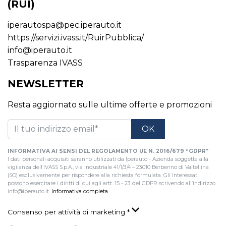
(RUI)
iperautospa@pec.iperauto.it
https://servizi.ivass.it/RuirPubblica/
info@iperauto.it
Trasparenza IVASS
NEWSLETTER
Resta aggiornato sulle ultime offerte e promozioni
INFORMATIVA AI SENSI DEL REGOLAMENTO UE N. 2016/679 “GDPR"
I dati personali acquisiti saranno utilizzati da Iperauto - Azienda soggetta alla
vigilanza dell’IVASS S.p.A., via Industriale 41/1/3/4 – 23010 Berbenno di Valtellina
(SO) esclusivamente per rispondere alla richiesta formulata. Gli Interessati
possono esercitare i diritti di cui agli artt. 15 - 23 del GDPR scrivendo all’indirizzo
info@iperauto.it.
Informativa completa
.
Consenso per attività di marketing
*