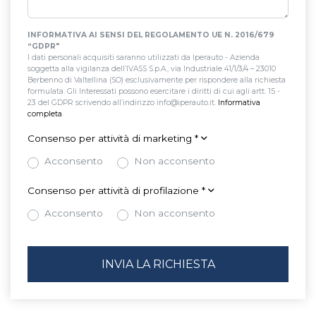
INFORMATIVA AI SENSI DEL REGOLAMENTO UE N. 2016/679
“GDPR"
I dati personali acquisiti saranno utilizzati da Iperauto - Azienda
soggetta alla vigilanza dell’IVASS S.p.A., via Industriale 41/1/3/4 – 23010
Berbenno di Valtellina (SO) esclusivamente per rispondere alla richiesta
formulata. Gli Interessati possono esercitare i diritti di cui agli artt. 15 -
23 del GDPR scrivendo all’indirizzo info@iperauto.it.
Informativa
completa
.
Consenso per attività di marketing
*
Acconsento
Non acconsento
Consenso per attività di profilazione
*
Acconsento
Non acconsento