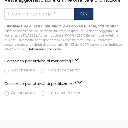
Resta aggiornato sulle ultime offerte e promozioni
INFORMATIVA AI SENSI DEL REGOLAMENTO UE N. 2016/679 “GDPR"
I dati personali acquisiti saranno utilizzati da Iperauto - Azienda soggetta alla
vigilanza dell’IVASS S.p.A., via Industriale 41/1/3/4 – 23010 Berbenno di Valtellina
(SO) esclusivamente per rispondere alla richiesta formulata. Gli Interessati
possono esercitare i diritti di cui agli artt. 15 - 23 del GDPR scrivendo all’indirizzo
info@iperauto.it.
Informativa completa
.
Consenso per attività di marketing
*
Acconsento
Non acconsento
Consenso per attività di profilazione
*
Acconsento
Non acconsento