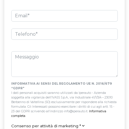
INFORMATIVA AI SENSI DEL REGOLAMENTO UE N. 2016/679
“GDPR"
I dati personali acquisiti saranno utilizzati da Iperauto - Azienda
soggetta alla vigilanza dell’IVASS S.p.A., via Industriale 41/1/3/4 – 23010
Berbenno di Valtellina (SO) esclusivamente per rispondere alla richiesta
formulata. Gli Interessati possono esercitare i diritti di cui agli artt. 15 -
23 del GDPR scrivendo all’indirizzo info@iperauto.it.
Informativa
completa
.
Consenso per attività di marketing
*