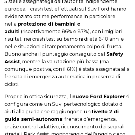
5 stelle assegnategli dall’autorità indipendente
europea. I crash test effettuati sul Suv Ford hanno
evidenziato ottime performance in particolare
nella
protezione di bambini e
adulti
(rispettivamente 86% e 87%), con i migliori
risultati nei crash test su bambini di età 6-10 anni e
nelle situazioni di tamponamento colpo di frusta.
Buono anche il punteggio conseguito dal
Safety
Assist
, mentre la valutazione più bassa (ma
comunque positiva, con il 61%) è stata assegnata alla
frenata di emergenza automatica in presenza di
ciclisti.
Proprio in ottica sicurezza, il
nuovo Ford Explorer
si
configura come un Suv ipertecnologico dotato di
aiuti alla guida che raggiungono un
livello 2 di
guida semi-autonoma
: frenata d’emergenza,
cruise control adattivo, riconoscimento dei segnali
stradali, Park Assist, monitoraggio dell’angolo cieco.