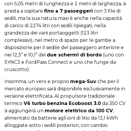
con 5,05 metri di lunghezza e 2 metri di larghezza, si
presta a ospitare
fino a 7 passeggeri
con 3 file di
sedili, ma la sua natura maxi è anche nella capacità
di carico di 2274 litri con sedili ripiegati, nella
grandezza dei vani portaoggetti (123 litri
complessivi), nel metro di spazio per le gambe a
disposizione per il sedile del passeggero anteriore e
nei 12,3” e 10,1” dei
due schermi di bordo
(uno con
SYNC3 e FordPass Connect e uno che funge da
cruscotto).
Insomma, un vero e proprio
mega-Suv
che per il
mercato europeo sarà disponibile esclusivamente in
versione elettrificata. Al propulsore tradizionale
termico
V6 turbo benzina Ecoboost 3.0
da 350 CV
si aggiungerà un
motore elettrico da 100 CV
,
alimentato da batterie agli ioni di litio da 13,1 kWh
alloggiate sotto i sedili posteriori, con cambio