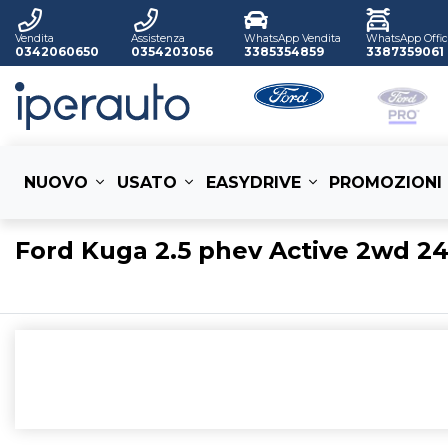
Vendita
Assistenza
WhatsApp Vendita
WhatsApp Offic
0342060650
0354203056
3385354859
3387359061
NUOVO
USATO
EASYDRIVE
PROMOZIONI
Ford Kuga 2.5 phev Active 2wd 2