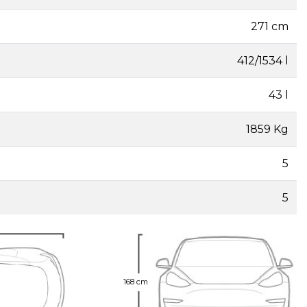
271 cm
412/1534 l
43 l
1859 Kg
5
5
168 cm