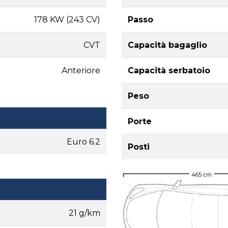
178 KW (243 CV)
Passo
CVT
Capacità bagaglio
Anteriore
Capacità serbatoio
Peso
Porte
Euro 6.2
Posti
465 cm
21 g/km