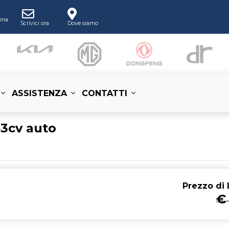
ina
Scrivici ora
Dove siamo
ASSISTENZA
CONTATTI
43cv auto
Prezzo di
L
€