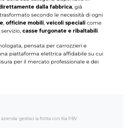
direttamente dalla fabbrica
, già
trasformato secondo le necessità di ogni
re
,
officine mobili
,
veicoli speciali
come
servizio,
casse furgonate e ribaltabili
.
ologata, pensata per carrozzieri e
una piattaforma elettrica affidabile su cui
isura per il mercato professionale e dei
 azienda: gestisci la flotta con Kia PBV