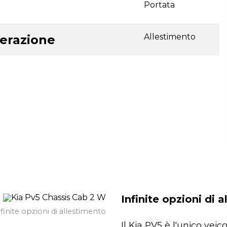
Portata
Allestimento
perazione
Infinite opzioni di 
finite opzioni di allestimento
Il Kia PV5 è l'unico veic