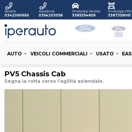
Vendita
Assistenza
WhatsApp Vendita
WhatsApp Offic
0342060650
0354203056
3385354859
3387359061
AUTO
VEICOLI COMMERCIALI
USATO
EAS
PV5 Chassis Cab
Segna la rotta verso l’agilità aziendale.