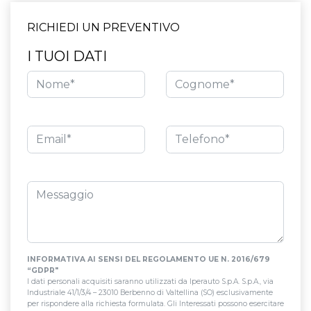
RICHIEDI UN PREVENTIVO
I TUOI DATI
INFORMATIVA AI SENSI DEL REGOLAMENTO UE N. 2016/679
“GDPR"
I dati personali acquisiti saranno utilizzati da Iperauto S.p.A. S.p.A., via
Industriale 41/1/3/4 – 23010 Berbenno di Valtellina (SO) esclusivamente
per rispondere alla richiesta formulata. Gli Interessati possono esercitare