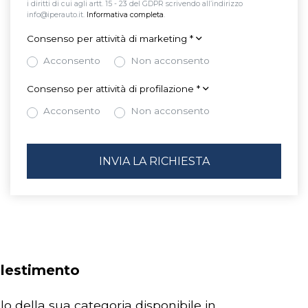
i diritti di cui agli artt. 15 - 23 del GDPR scrivendo all’indirizzo
info@iperauto.it.
Informativa completa
.
Consenso per attività di marketing
*
Acconsento
Non acconsento
Consenso per attività di profilazione
*
Acconsento
Non acconsento
allestimento
olo della sua categoria disponibile in