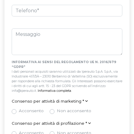
INFORMATIVA AI SENSI DEL REGOLAMENTO UE N. 2016/679
“GDPR"
I dati personali acquisiti saranno utilizzati da Iperauto S.p.A. S.p.A., via
Industriale 41/1/3/4 – 23010 Berbenno di Valtellina (SO) esclusivamente
per rispondere alla richiesta formulata. Gli Interessati possono esercitare
i diritti di cui agli artt. 15 - 23 del GDPR scrivendo all’indirizzo
info@iperauto.it.
Informativa completa
.
Consenso per attività di marketing
*
Acconsento
Non acconsento
Consenso per attività di profilazione
*
Acconsento
Non acconsento