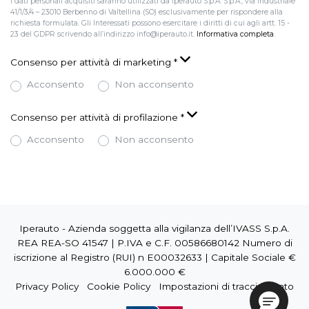
I dati personali acquisiti saranno utilizzati da Iperauto S.p.A. S.p.A., via Industriale
41/1/3/4 – 23010 Berbenno di Valtellina (SO) esclusivamente per rispondere alla
richiesta formulata. Gli Interessati possono esercitare i diritti di cui agli artt. 15 -
23 del GDPR scrivendo all’indirizzo info@iperauto.it.
Informativa completa
.
Consenso per attività di marketing
*
Acconsento
Non acconsento
Consenso per attività di profilazione
*
Acconsento
Non acconsento
Iperauto - Azienda soggetta alla vigilanza dell’IVASS S.p.A.
REA REA-SO 41547 | P.IVA e C.F. 00586680142 Numero di
iscrizione al Registro (RUI) n E00032633 | Capitale Sociale €
6.000.000 €
Privacy Policy
Cookie Policy
Impostazioni di tracciamento