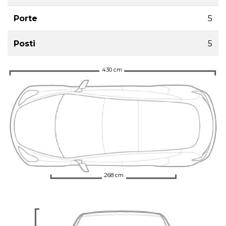
Porte
5
Posti
5
430 cm
268 cm