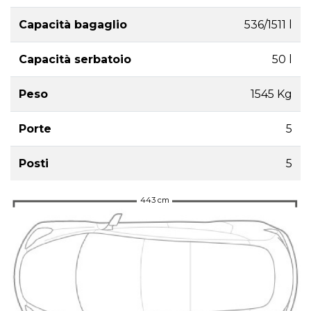
Capacità bagaglio
536/1511 l
Capacità serbatoio
50 l
Peso
1545 Kg
Porte
5
Posti
5
443 cm