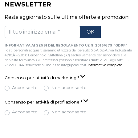
NEWSLETTER
Resta aggiornato sulle ultime offerte e promozioni
INFORMATIVA AI SENSI DEL REGOLAMENTO UE N. 2016/679 “GDPR"
I dati personali acquisiti saranno utilizzati da Iperauto S.p.A. S.p.A., via Industriale
41/1/3/4 – 23010 Berbenno di Valtellina (SO) esclusivamente per rispondere alla
richiesta formulata. Gli Interessati possono esercitare i diritti di cui agli artt. 15 -
23 del GDPR scrivendo all’indirizzo info@iperauto.it.
Informativa completa
.
Consenso per attività di marketing
*
Acconsento
Non acconsento
Consenso per attività di profilazione
*
Acconsento
Non acconsento