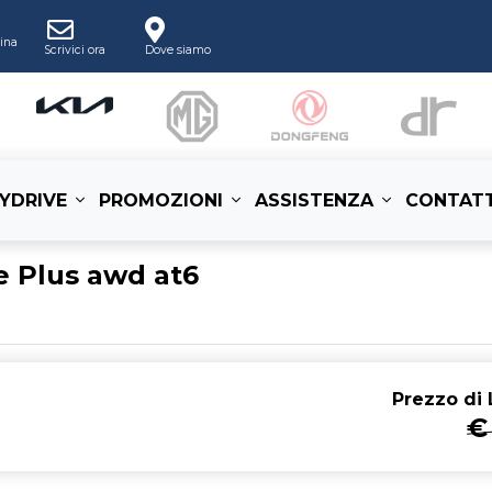
ina
Scrivici ora
Dove siamo
YDRIVE
PROMOZIONI
ASSISTENZA
CONTATT
ne Plus awd at6
Prezzo di
L
€