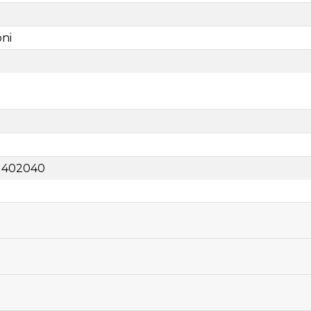
oni
lo 402040