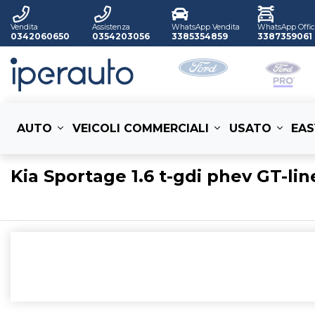
Vendita
Assistenza
WhatsApp Vendita
WhatsApp Offic
0342060650
0354203056
3385354859
3387359061
AUTO
VEICOLI COMMERCIALI
USATO
EAS
Kia Sportage 1.6 t-gdi phev GT-li