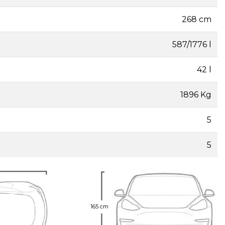
268 cm
587/1776 l
42 l
1896 Kg
5
5
165 cm