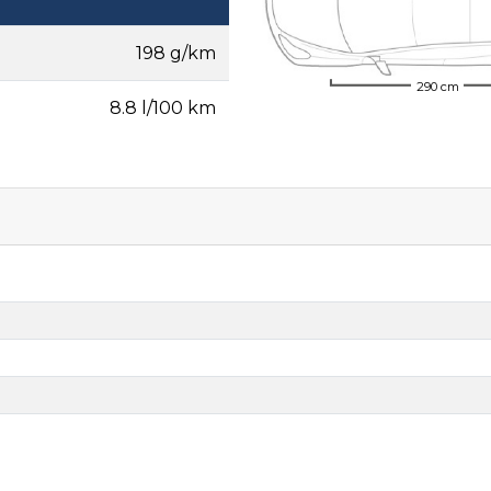
198 g/km
290 cm
8.8 l/100 km