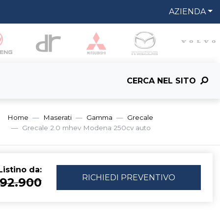
AZIENDA
CERCA NEL SITO
Home
Maserati
Gamma
Grecale
Grecale 2.0 mhev Modena 250cv auto
istino da:
RICHIEDI
PREVENTIVO
 92.900