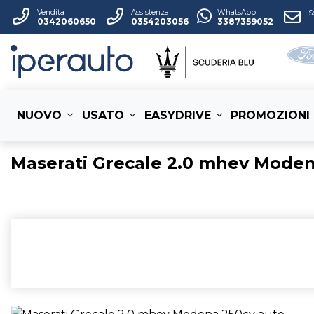
Vendita
Assistenza
WhatsApp
S
0342060650
0354203056
3387359052
NUOVO
USATO
EASYDRIVE
PROMOZIONI
Maserati Grecale 2.0 mhev Moden