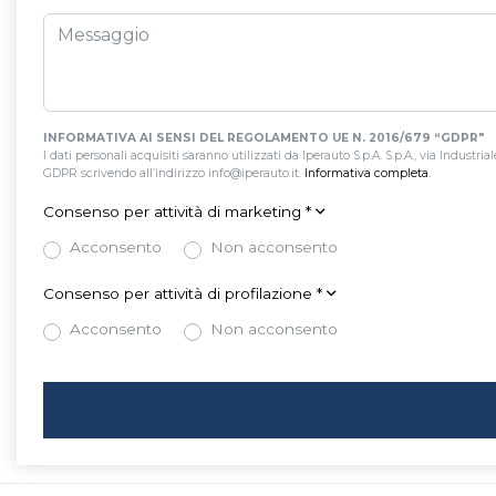
INFORMATIVA AI SENSI DEL REGOLAMENTO UE N. 2016/679 “GDPR"
I dati personali acquisiti saranno utilizzati da Iperauto S.p.A. S.p.A., via Industria
GDPR scrivendo all’indirizzo info@iperauto.it.
Informativa completa
.
Consenso per attività di marketing
*
Acconsento
Non acconsento
Consenso per attività di profilazione
*
Acconsento
Non acconsento