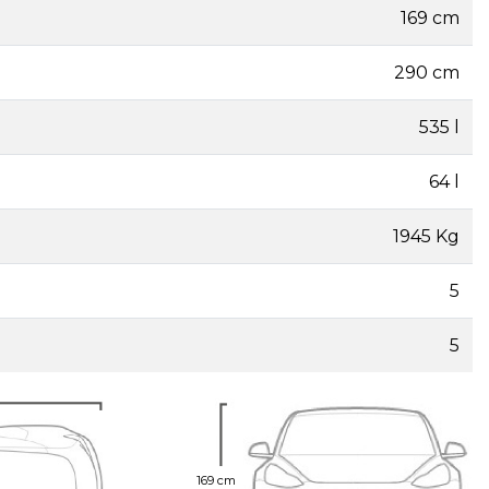
169 cm
290 cm
535 l
64 l
1945 Kg
5
5
169 cm