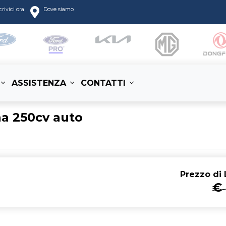
crivici ora
Dove siamo
ASSISTENZA
CONTATTI
a 250cv auto
Prezzo di
L
€