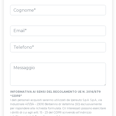
INFORMATIVA AI SENSI DEL REGOLAMENTO UE N. 2016/679
“GDPR"
I dati personali acquisiti saranno utilizzati da Iperauto S.p.A. S.p.A., via
Industriale 41/1/3/4 – 23010 Berbenno di Valtellina (SO) esclusivamente
per rispondere alla richiesta formulata. Gli Interessati possono esercitare
i diritti di cui agli artt. 15 - 23 del GDPR scrivendo all’indirizzo