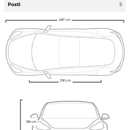
Posti
5
487 cm
290 cm
166 cm