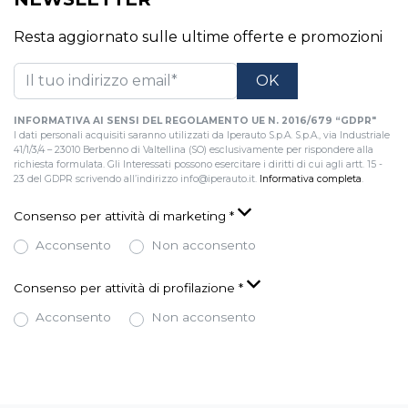
Resta aggiornato sulle ultime offerte e promozioni
INFORMATIVA AI SENSI DEL REGOLAMENTO UE N. 2016/679 “GDPR"
I dati personali acquisiti saranno utilizzati da Iperauto S.p.A. S.p.A., via Industriale
41/1/3/4 – 23010 Berbenno di Valtellina (SO) esclusivamente per rispondere alla
richiesta formulata. Gli Interessati possono esercitare i diritti di cui agli artt. 15 -
23 del GDPR scrivendo all’indirizzo info@iperauto.it.
Informativa completa
.
Consenso per attività di marketing
*
Acconsento
Non acconsento
Consenso per attività di profilazione
*
Acconsento
Non acconsento