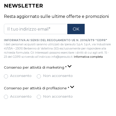
NEWSLETTER
Resta aggiornato sulle ultime offerte e promozioni
INFORMATIVA AI SENSI DEL REGOLAMENTO UE N. 2016/679 “GDPR"
I dati personali acquisiti saranno utilizzati da Iperauto S.p.A. S.p.A., via Industriale
41/1/3/4 – 23010 Berbenno di Valtellina (SO) esclusivamente per rispondere alla
richiesta formulata. Gli Interessati possono esercitare i diritti di cui agli artt. 15 -
23 del GDPR scrivendo all’indirizzo info@iperauto.it.
Informativa completa
.
Consenso per attività di marketing
*
Acconsento
Non acconsento
Consenso per attività di profilazione
*
Acconsento
Non acconsento