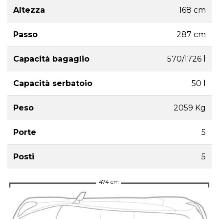
Altezza
168 cm
Passo
287 cm
Capacità bagaglio
570/1726 l
Capacità serbatoio
50 l
Peso
2059 Kg
Porte
5
Posti
5
474 cm