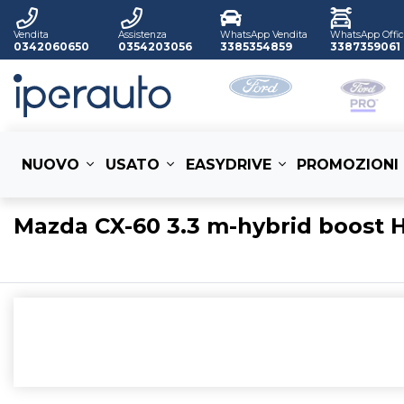
Vendita
Assistenza
WhatsApp Vendita
WhatsApp Offic
0342060650
0354203056
3385354859
3387359061
NUOVO
USATO
EASYDRIVE
PROMOZIONI
Mazda CX-60 3.3 m-hybrid boost 