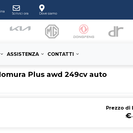
ina
Scrivici ora
Dove siamo
ASSISTENZA
CONTATTI
Homura Plus awd 249cv auto
Prezzo di
L
€