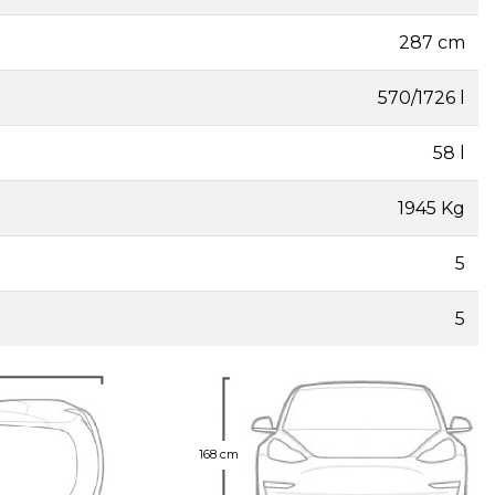
287 cm
570/1726 l
58 l
1945 Kg
5
5
168 cm