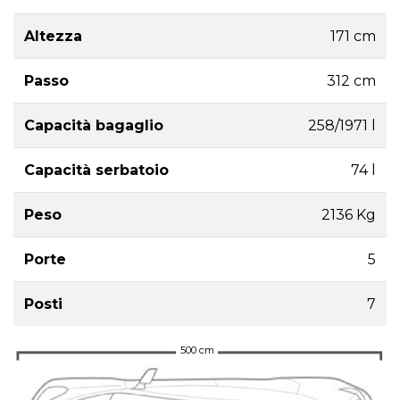
Altezza
171 cm
Passo
312 cm
Capacità bagaglio
258/1971 l
Capacità serbatoio
74 l
Peso
2136 Kg
Porte
5
Posti
7
500 cm