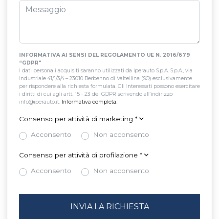
INFORMATIVA AI SENSI DEL REGOLAMENTO UE N. 2016/679
“GDPR"
I dati personali acquisiti saranno utilizzati da Iperauto S.p.A. S.p.A., via
Industriale 41/1/3/4 – 23010 Berbenno di Valtellina (SO) esclusivamente
per rispondere alla richiesta formulata. Gli Interessati possono esercitare
i diritti di cui agli artt. 15 - 23 del GDPR scrivendo all’indirizzo
info@iperauto.it.
Informativa completa
.
Consenso per attività di marketing
*
Acconsento
Non acconsento
Consenso per attività di profilazione
*
Acconsento
Non acconsento