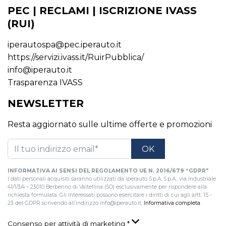
PEC | RECLAMI | ISCRIZIONE IVASS
(RUI)
iperautospa@pec.iperauto.it
https://servizi.ivass.it/RuirPubblica/
info@iperauto.it
Trasparenza IVASS
NEWSLETTER
Resta aggiornato sulle ultime offerte e promozioni
INFORMATIVA AI SENSI DEL REGOLAMENTO UE N. 2016/679 “GDPR"
I dati personali acquisiti saranno utilizzati da Iperauto S.p.A. S.p.A., via Industriale
41/1/3/4 – 23010 Berbenno di Valtellina (SO) esclusivamente per rispondere alla
richiesta formulata. Gli Interessati possono esercitare i diritti di cui agli artt. 15 -
23 del GDPR scrivendo all’indirizzo info@iperauto.it.
Informativa completa
.
Consenso per attività di marketing
*