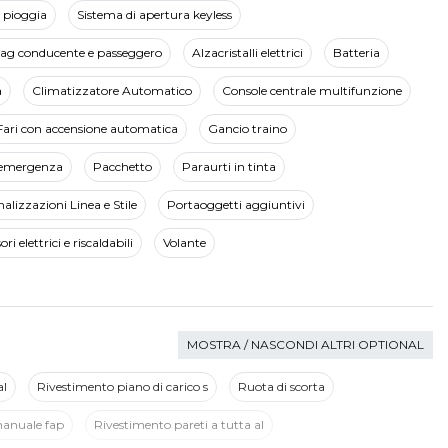
i pioggia
Sistema di apertura keyless
ag conducente e passeggero
Alzacristalli elettrici
Batteria
a
Climatizzatore Automatico
Console centrale multifunzione
Fari con accensione automatica
Gancio traino
i emergenza
Pacchetto
Paraurti in tinta
alizzazioni Linea e Stile
Portaoggetti aggiuntivi
ri elettrici e riscaldabili
Volante
MOSTRA / NASCONDI ALTRI OPTIONAL
al
Rivestimento piano di carico s
Ruota di scorta
anuale fap
Rivestimento pareti a tutta al