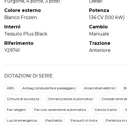
Furgone, 4 porte, 3 posti
Diesel
Colore esterno
Potenza
Bianco Frozen
136 CV (100 kW)
Interni
Cambio
Tessuto Plus Black
Manuale
Riferimento
Trazione
Y29741
Anteriore
DOTAZIONI DI SERIE
ABS
Airbag conducente e passeggero
Alzacristalli elettrici
B
Cinture di sicurezza
Climatizzatore Automatico
Console central
Fari alogeni
Fari con accensione automatica
Gancio traino
I
Luci di emergenza
Pacchetto
Paraurti in tinta
Partenza in sa