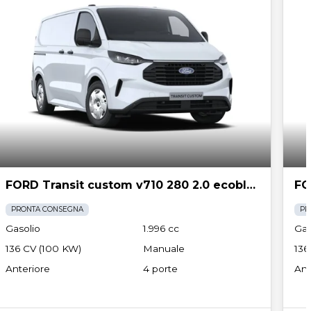
FORD Transit custom v710 280 2.0 ecoblue 136cv trend l1h1
PRONTA CONSEGNA
PR
Gasolio
1.996 cc
Gas
136 CV (100 KW)
Manuale
136
Anteriore
4 porte
Ant