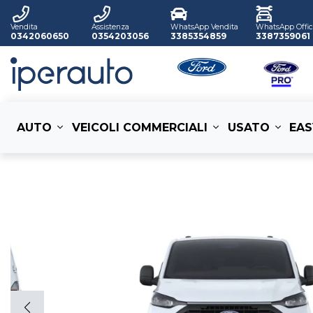
Vendita
Assistenza
WhatsApp Vendita
WhatsApp Offic
0342060650
0354203056
3385354859
3387359061
AUTO
VEICOLI COMMERCIALI
USATO
EAS