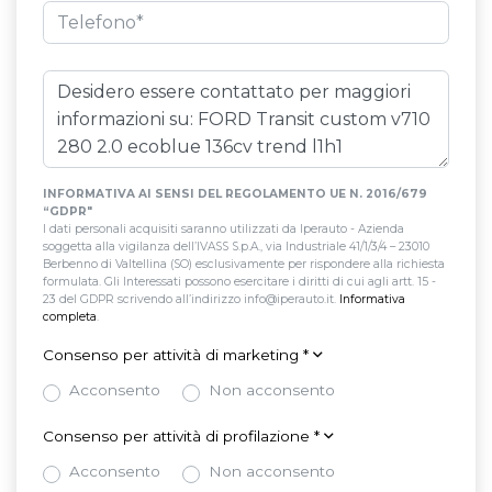
INFORMATIVA AI SENSI DEL REGOLAMENTO UE N. 2016/679
“GDPR"
I dati personali acquisiti saranno utilizzati da Iperauto - Azienda
soggetta alla vigilanza dell’IVASS S.p.A., via Industriale 41/1/3/4 – 23010
Berbenno di Valtellina (SO) esclusivamente per rispondere alla richiesta
formulata. Gli Interessati possono esercitare i diritti di cui agli artt. 15 -
23 del GDPR scrivendo all’indirizzo info@iperauto.it.
Informativa
completa
.
Consenso per attività di marketing
*
Acconsento
Non acconsento
Consenso per attività di profilazione
*
Acconsento
Non acconsento