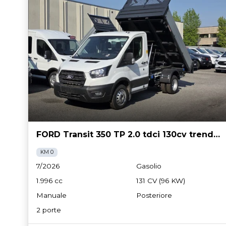
FORD Transit 350 TP 2.0 tdci 130cv trend L1 r.gem *IVA ESCLUSA*
KM 0
7/2026
Gasolio
1.996 cc
131 CV (96 KW)
Manuale
Posteriore
2 porte