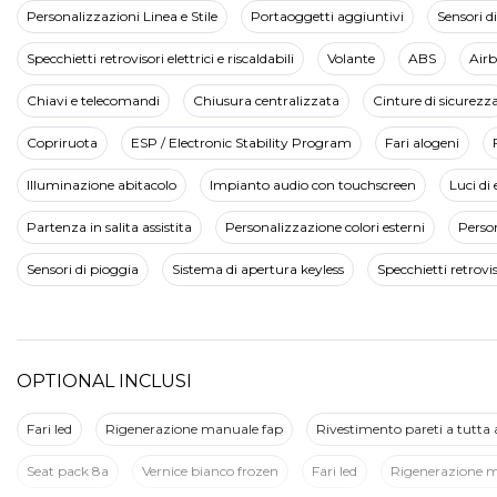
Personalizzazioni Linea e Stile
Portaoggetti aggiuntivi
Sensori d
Specchietti retrovisori elettrici e riscaldabili
Volante
ABS
Airb
Chiavi e telecomandi
Chiusura centralizzata
Cinture di sicurezz
Copriruota
ESP / Electronic Stability Program
Fari alogeni
Illuminazione abitacolo
Impianto audio con touchscreen
Luci d
Partenza in salita assistita
Personalizzazione colori esterni
Person
Sensori di pioggia
Sistema di apertura keyless
Specchietti retroviso
OPTIONAL INCLUSI
Fari led
Rigenerazione manuale fap
Rivestimento pareti a tutta 
Seat pack 8a
Vernice bianco frozen
Fari led
Rigenerazione m