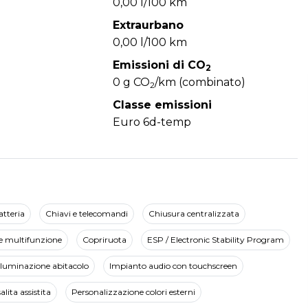
0,00 l/100 km
Extraurbano
0,00 l/100 km
Emissioni di CO
2
0 g CO
/km (combinato)
2
Classe emissioni
Euro 6d-temp
atteria
Chiavi e telecomandi
Chiusura centralizzata
e multifunzione
Copriruota
ESP / Electronic Stability Program
lluminazione abitacolo
Impianto audio con touchscreen
lita assistita
Personalizzazione colori esterni