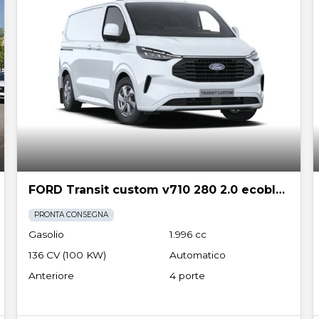
FORD Transit custom v710 280 2.0 ecoblue 136cv titanium l1h1 a8
PRONTA CONSEGNA
Gasolio
1.996 cc
136 CV (100 KW)
Automatico
Anteriore
4 porte