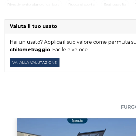
Rivestimento piano di carico s
Ruota di scorta
Seat pack 8a
Valuta il tuo usato
Hai un usato? Applica il suo valore come permuta sui
chilometraggio
. Facile e veloce!
VAI ALLA VALUTAZIONE
FURG