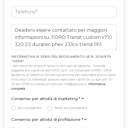
INFORMATIVA AI SENSI DEL REGOLAMENTO UE N. 2016/679
“GDPR"
I dati personali acquisiti saranno utilizzati da Iperauto - Azienda
soggetta alla vigilanza dell’IVASS S.p.A., via Industriale 41/1/3/4 – 23010
Berbenno di Valtellina (SO) esclusivamente per rispondere alla richiesta
formulata. Gli Interessati possono esercitare i diritti di cui agli artt. 15 -
23 del GDPR scrivendo all’indirizzo info@iperauto.it.
Informativa
completa
.
Consenso per attività di marketing
*
Acconsento
Non acconsento
Consenso per attività di profilazione
*