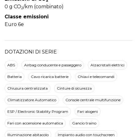
2
0 g CO
/km (combinato)
2
Classe emissioni
Euro 6e
DOTAZIONI DI SERIE
ABS
Airbag conducente e passeggero
Alzacristalli elettrici
Batteria
Cavo ricarica batterie
Chiavi e telecomandi
Chiusura centralizzata
Cinture di sicurezza
Climatizzatore Automatico
Console centrale multifunzione
ESP / Electronic Stability Program
Fari alogeni
Fari con accensione automatica
Gancio traino
Illuminazione abitacolo
Impianto audio con touchscreen