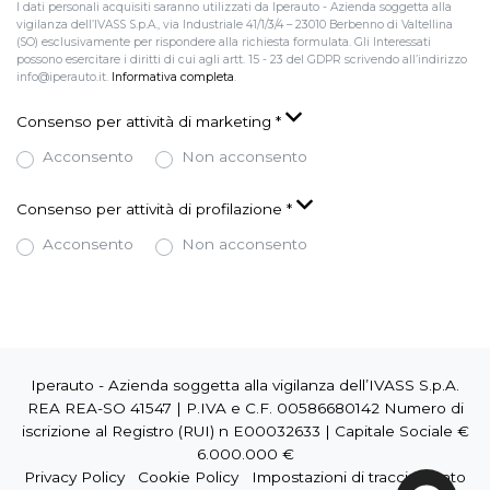
I dati personali acquisiti saranno utilizzati da Iperauto - Azienda soggetta alla
vigilanza dell’IVASS S.p.A., via Industriale 41/1/3/4 – 23010 Berbenno di Valtellina
(SO) esclusivamente per rispondere alla richiesta formulata. Gli Interessati
possono esercitare i diritti di cui agli artt. 15 - 23 del GDPR scrivendo all’indirizzo
info@iperauto.it.
Informativa completa
.
Consenso per attività di marketing
*
Acconsento
Non acconsento
Consenso per attività di profilazione
*
Acconsento
Non acconsento
Iperauto - Azienda soggetta alla vigilanza dell’IVASS S.p.A.
REA REA-SO 41547 | P.IVA e C.F. 00586680142 Numero di
iscrizione al Registro (RUI) n E00032633 | Capitale Sociale €
6.000.000 €
Privacy Policy
Cookie Policy
Impostazioni di tracciamento