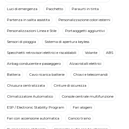
Luci di emergenza
Pacchetto
Paraurti in tinta
Partenza in salita assistita
Personalizzazione colori esterni
Personalizzazioni Linea e Stile
Portaoggetti aggiuntivi
Sensori di pioggia
Sistema di apertura keyless
Specchietti retrovisori elettrici e riscaldabili
Volante
ABS
Airbag conducente e passeggero
Alzacristalli elettrici
Batteria
Cavo ricarica batterie
Chiavi e telecomandi
Chiusura centralizzata
Cinture di sicurezza
Climatizzatore Automatico
Console centrale multifunzione
ESP / Electronic Stability Program
Fari alogeni
Fari con accensione automatica
Gancio traino