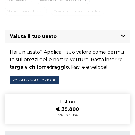
Vernice bianco frozen
Cavo di ricarica xl monofase
Luci led extra per illuminazio
Rivestimento pareti a tutta al
Rivestimento piano di carico s
Seat pack 8a
Valuta il tuo usato
Specchietti retrovisori estern
Vernice bianco frozen
Hai un usato? Applica il suo valore come permu
ta sui prezzi delle nostre vetture. Basta inserire
targa
e
chilometraggio
. Facile e veloce!
VAI ALLA VALUTAZIONE
Listino
€ 39.800
IVA ESCLUSA