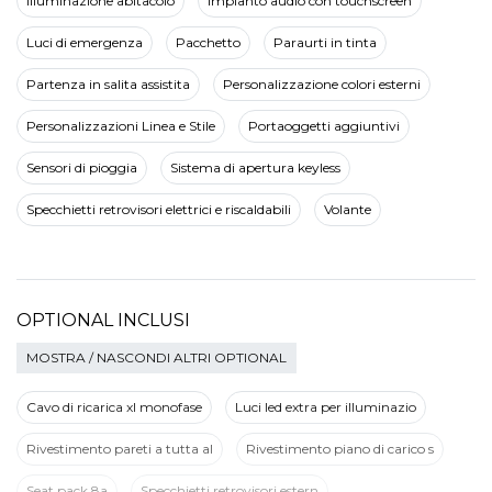
Illuminazione abitacolo
Impianto audio con touchscreen
Luci di emergenza
Pacchetto
Paraurti in tinta
Partenza in salita assistita
Personalizzazione colori esterni
Personalizzazioni Linea e Stile
Portaoggetti aggiuntivi
Sensori di pioggia
Sistema di apertura keyless
Specchietti retrovisori elettrici e riscaldabili
Volante
OPTIONAL INCLUSI
MOSTRA / NASCONDI ALTRI OPTIONAL
Cavo di ricarica xl monofase
Luci led extra per illuminazio
Rivestimento pareti a tutta al
Rivestimento piano di carico s
Seat pack 8a
Specchietti retrovisori estern