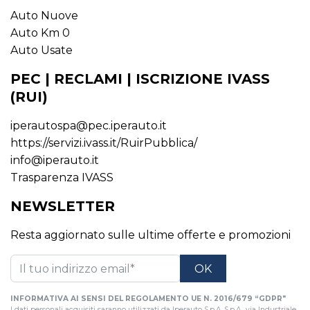
Auto Nuove
Auto Km 0
Auto Usate
PEC | RECLAMI | ISCRIZIONE IVASS
(RUI)
iperautospa@pec.iperauto.it
https://servizi.ivass.it/RuirPubblica/
info@iperauto.it
Trasparenza IVASS
NEWSLETTER
Resta aggiornato sulle ultime offerte e promozioni
INFORMATIVA AI SENSI DEL REGOLAMENTO UE N. 2016/679 “GDPR"
I dati personali acquisiti saranno utilizzati da Iperauto S.p.A. S.p.A., via Industriale