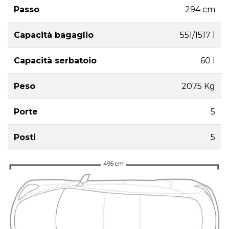
Passo
294 cm
Capacità bagaglio
551/1517 l
Capacità serbatoio
60 l
Peso
2075 Kg
Porte
5
Posti
5
495 cm