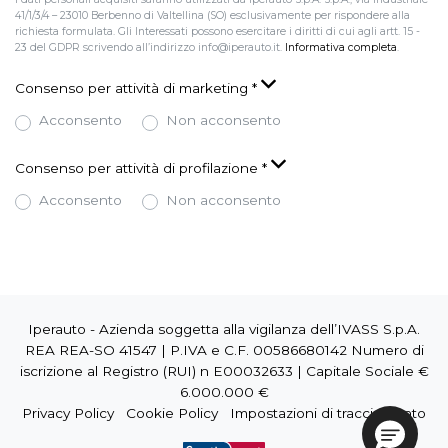
41/1/3/4 – 23010 Berbenno di Valtellina (SO) esclusivamente per rispondere alla
richiesta formulata. Gli Interessati possono esercitare i diritti di cui agli artt. 15 -
23 del GDPR scrivendo all’indirizzo info@iperauto.it.
Informativa completa
.
Consenso per attività di marketing
*
Acconsento
Non acconsento
Consenso per attività di profilazione
*
Acconsento
Non acconsento
Iperauto - Azienda soggetta alla vigilanza dell’IVASS S.p.A.
REA REA-SO 41547 | P.IVA e C.F. 00586680142 Numero di
iscrizione al Registro (RUI) n E00032633 | Capitale Sociale €
6.000.000 €
Privacy Policy
Cookie Policy
Impostazioni di tracciamento