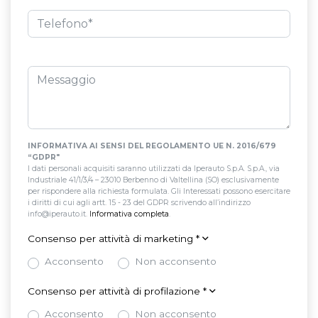
INFORMATIVA AI SENSI DEL REGOLAMENTO UE N. 2016/679
“GDPR"
I dati personali acquisiti saranno utilizzati da Iperauto S.p.A. S.p.A., via
Industriale 41/1/3/4 – 23010 Berbenno di Valtellina (SO) esclusivamente
per rispondere alla richiesta formulata. Gli Interessati possono esercitare
i diritti di cui agli artt. 15 - 23 del GDPR scrivendo all’indirizzo
info@iperauto.it.
Informativa completa
.
Consenso per attività di marketing
*
Acconsento
Non acconsento
Consenso per attività di profilazione
*
Acconsento
Non acconsento